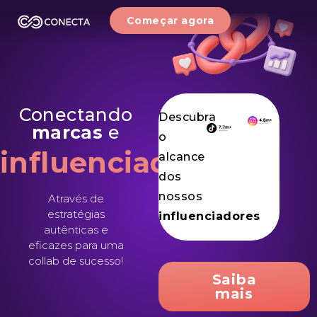
Começar agora
Conectando
Descubra
marcas
e
o
influenciadores
alcance
dos
nossos
Através de
estratégias
influenciadores
autênticas e
eficazes para uma
collab de sucesso!
Saiba
mais